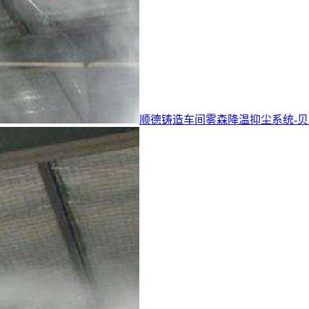
顺德铸造车间雾森降温抑尘系统-