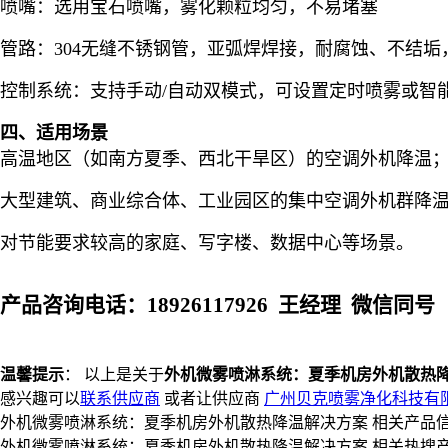
喷嘴：选用宝石喷嘴，雾化颗粒均匀，不易堵塞
管路：304无缝不锈钢管，亚弧焊焊接，耐腐蚀、不结垢
控制系统：支持手动/自动双模式，可设置定时喷雾或智
四、适用场景
高温地区（如南方夏季、西北干旱区）的空调外机降温
大型建筑、商业综合体、工业园区的集中空调外机群降
对节能要求较高的家庭、写字楼、数据中心等场景。
产品咨询电话：18926117926 王经理 微信同号
温馨提示
： 以上是关于
外机微雾喷淋系统：夏季机房外机散热
感兴趣可以
联系供应商
或者让供应商
广州贝克喷雾净化科技有
外机微雾喷淋系统：夏季机房外机散热降温解决方案 相关产品
外机微雾喷淋系统：夏季机房外机散热降温解决方案 相关热搜