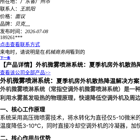
所在地：
广东省
广州市
联系人：
王凯阳
价格：
面议
品牌：
贝克,,,,
发布时间：
2026-07-08
189261***
点击查看联系方式
来电时，请说明是在
机械商务网
看到的
下一条
【产品详情】
外机微雾喷淋系统：夏季机房外机散热
查看该公司全部产品>>
外机微雾喷淋系统：
夏季机房外机散热降温解决方案
外机微雾喷淋系统（常指空调外机微雾喷淋系统）是一种
利用水雾蒸发吸热的物理原理，快速降低空调外机及周
一、核心工作原理
系统采用高压微喷雾技术，将水转化为直径仅5-10微米
温度降低3-10℃，同时直接冷却空调外机的冷凝器，加
二、核心作用与优势