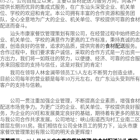
03-27。公司自成立以来，主要以食材配送为服务方向，向客户
提供长期而优异的集成式服务，在广东汕头深受企业、机关单
位、学校的欢迎和肯定。本公司拥有丰富的合作资源和服务团
队，全心全意地为广大的企业、机关单位、学校提供可靠的食材
配送而奋斗。
汕头市康家餐饮管理策划有限公司，在经营过程中始终把企
业、机关单位、学校的满意作为更高的工作标准，秉持真诚的态
度，创造良好的信誉，追求的品质，提供完善的
食材配送
服务。
合作过程中，我们要求客户诚信，采取的合作方式是一方出资一
方出力，我们将一如既往的努力，以便捷、经济、可靠的综合服
务来回报您的支持与信任，这是对我们的肯定！
我司在领导人林金澜带领员工5人左右不断努力创造业绩，
目前公司每年的营业额是每年10万元左右，在广东汕头受到所有
客户的支持与信赖。
公司一贯注重加强企业管理，不断提高企业素质，增强食材
配送市场竞争力。为更广泛的企业、机关单位、学校提供良好服
务，为企业的兴旺和发展奠定良好的基础，期待着有更多的朋友
与我公司合作共求发展。公司地址：峡山街道西沟村工业南二区
首层左侧101房。我们相信在公司全体员工的努力下，汕头市康
家餐饮管理策划有限公司的明天会更辉煌！