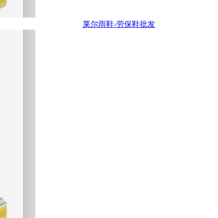
莱尔雨鞋-劳保鞋批发