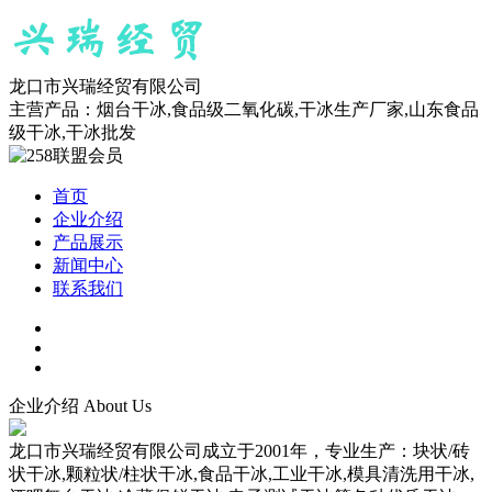
龙口市兴瑞经贸有限公司
主营产品：烟台干冰,食品级二氧化碳,干冰生产厂家,山东食品
级干冰,干冰批发
首页
企业介绍
产品展示
新闻中心
联系我们
企业介绍
About Us
龙口市兴瑞经贸有限公司成立于2001年，专业生产：块状/砖
状干冰,颗粒状/柱状干冰,食品干冰,工业干冰,模具清洗用干冰,