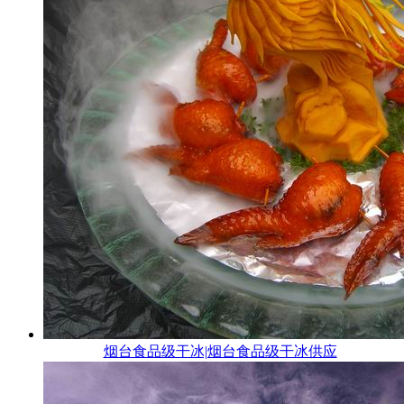
烟台食品级干冰|烟台食品级干冰供应